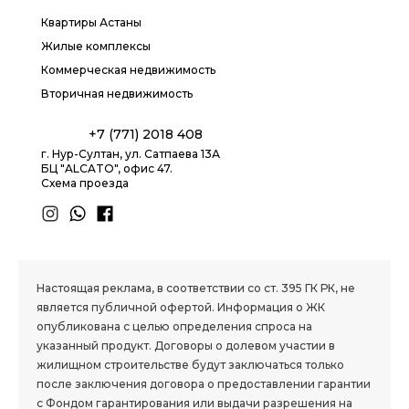
Квартиры Астаны
Жилые комплексы
Коммерческая недвижимость
Вторичная недвижимость
+7 (771) 2018 408
г. Нур-Султан, ул. Сатпаева 13А
БЦ "ALCATO", офис 47.
Схема проезда
1.8 group
Настоящая реклама, в соответствии со ст. 395 ГК РК, не
является публичной офертой. Информация о ЖК
опубликована с целью определения спроса на
указанный продукт. Договоры о долевом участии в
жилищном строительстве будут заключаться только
после заключения договора о предоставлении гарантии
с Фондом гарантирования или выдачи разрешения на