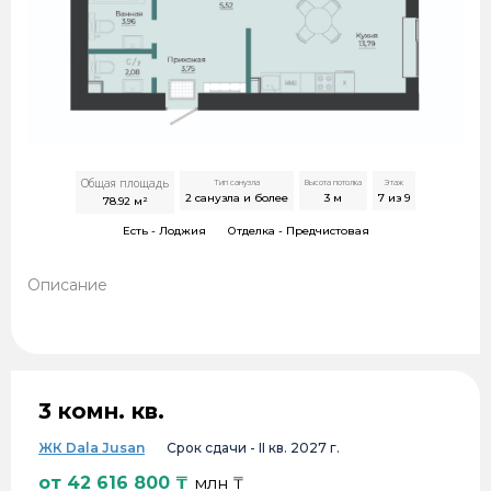
Общая площадь
Тип санузла
Высота потолка
Этаж
2 санузла и более
3
м
7 из 9
78.92
м²
Есть -
Лоджия
Отделка -
Предчистовая
Описание
3 комн. кв.
ЖК Dala Jusan
Срок сдачи -
II кв. 2027 г.
от
42 616 800
₸
млн ₸