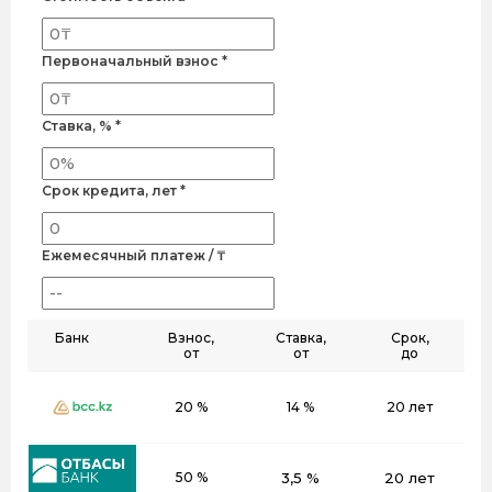
Первоначальный взнос *
Ставка, % *
Срок кредита, лет *
Ежемесячный платеж / ₸
Банк
Взнос,
Ставка,
Срок,
от
от
до
20 %
14 %
20 лет
50 %
3,5 %
20 лет