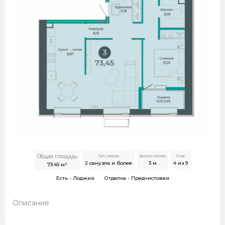
Общая площадь
Тип санузла
Высота потолка
Этаж
2 санузла и более
3
м
4 из 9
73.45
м²
Есть -
Лоджия
Отделка -
Предчистовая
Описание