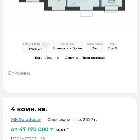
Общая площадь
Тип санузла
Высота потолка
Этаж
2 санузла и более
3
м
7 из 9
89.00
м²
Есть -
Лоджия
Отделка -
Предчистовая
Описание
4 комн. кв.
ЖК Dala Jusan
Срок сдачи -
II кв. 2027 г.
от
47 170 000
₸
млн ₸
Просмотров:
169