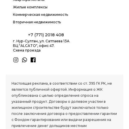
Жилые комплексы
Коммерческая недвижимость
Вторичная недвижимость
+7 (771) 2018 408
г. Нур-Султан, ул. Сатпаева 13А
БЦ "ALCATO", офис 47.
Схема проезда
1.8 group
Настоящая реклама, в соответствии со ст. 395 ГК РК, не
является публичной офертой. Информация о ЖК
опубликована с целью определения спроса на
указанный продукт. Договоры о долевом участии в
жилищном строительстве будут заключаться только
после заключения договора о предоставлении гарантии
с Фондом гарантирования или выдачи разрешения на
привлечение денег дольщиков местным