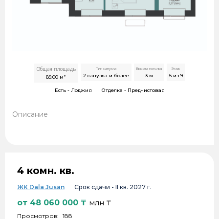
Общая площадь
Тип санузла
Высота потолка
Этаж
2 санузла и более
3
м
5 из 9
89.00
м²
Есть -
Лоджия
Отделка -
Предчистовая
Описание
4 комн. кв.
ЖК Dala Jusan
Срок сдачи -
II кв. 2027 г.
от
48 060 000
₸
млн ₸
Просмотров:
188