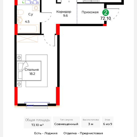
Общая площадь
Тип санузла
Высота потолка
Этаж
Совмещенный
3
м
6 из 9
72.10
м²
Есть -
Лоджия
Отделка -
Предчистовая