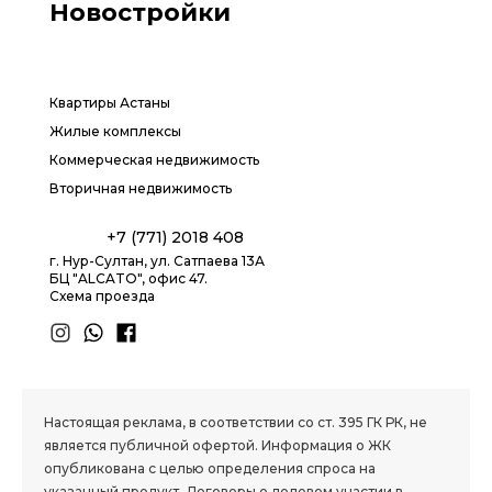
Новостройки
Квартиры Астаны
Жилые комплексы
Коммерческая недвижимость
Вторичная недвижимость
+7 (771) 2018 408
г. Нур-Султан, ул. Сатпаева 13А
БЦ "ALCATO", офис 47.
Схема проезда
1.8 group
Настоящая реклама, в соответствии со ст. 395 ГК РК, не
является публичной офертой. Информация о ЖК
опубликована с целью определения спроса на
указанный продукт. Договоры о долевом участии в