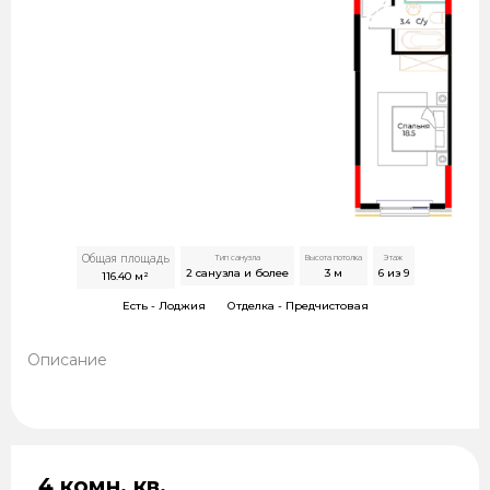
Общая площадь
Тип санузла
Высота потолка
Этаж
2 санузла и более
3
м
6 из 9
116.40
м²
Есть -
Лоджия
Отделка -
Предчистовая
Описание
4 комн. кв.