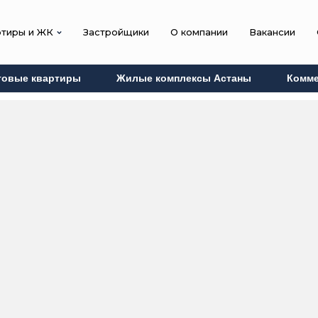
ртиры и ЖК
Застройщики
О компании
Вакансии
товые квартиры
Жилые комплексы Астаны
Комме