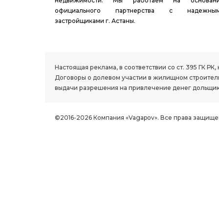
недвижимости. Мы работаем на основан
официального партнерства с надежны
застройщиками г. Астаны.
1.8 group
Настоящая реклама, в соответствии со ст. 395 ГК 
Договоры о долевом участии в жилищном строитель
выдачи разрешения на привлечение денег дольщик
©2016-2026 Компания «Vagapov». Все права защище