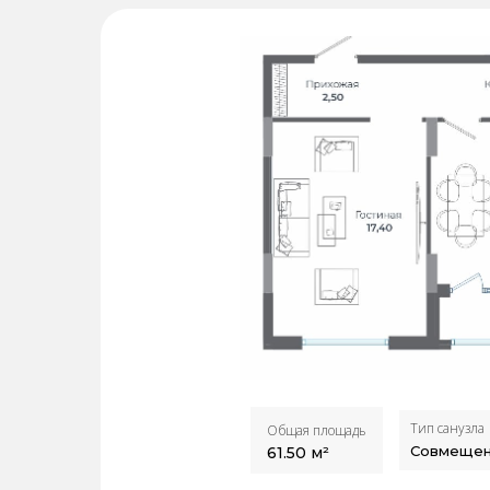
Тип санузла
Общая площадь
Совмеще
61.50
м²