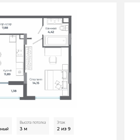
Высота потолка
Этаж
3
м
2 из 9
нный