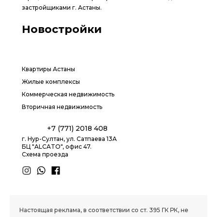
застройщиками г. Астаны.
Новостройки
Квартиры Астаны
Жилые комплексы
Коммерческая недвижимость
Вторичная недвижимость
+7 (771) 2018 408
г. Нур-Султан, ул. Сатпаева 13А
БЦ "ALCATO", офис 47.
Схема проезда
1.8 group
Настоящая реклама, в соответствии со ст. 395 ГК РК, не