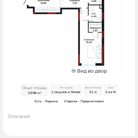
Общая площадь
Тип санузла
Высота потолка
Этаж
2 санузла и более
3.2
м
5 из 14
123.98
м²
Есть -
Лоджия
Отделка -
Предчистовая
Описание