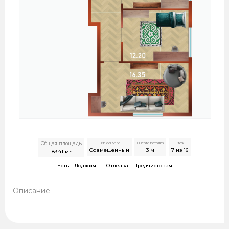
Общая площадь
Тип санузла
Высота потолка
Этаж
Совмещенный
3
м
7 из 16
83.41
м²
Есть -
Лоджия
Отделка -
Предчистовая
Описание