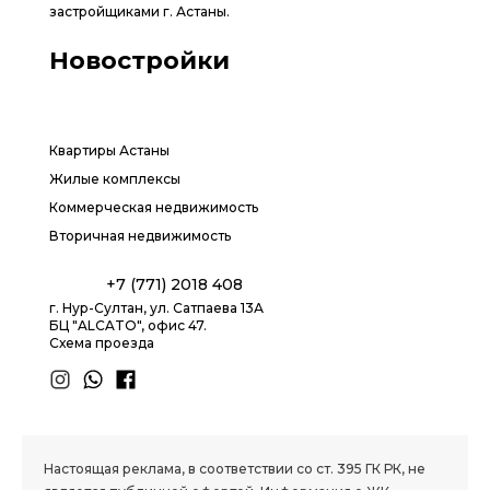
застройщиками г. Астаны.
Новостройки
Квартиры Астаны
Жилые комплексы
Коммерческая недвижимость
Вторичная недвижимость
+7 (771) 2018 408
г. Нур-Султан, ул. Сатпаева 13А
БЦ "ALCATO", офис 47.
Схема проезда
1.8 group
Настоящая реклама, в соответствии со ст. 395 ГК РК, не