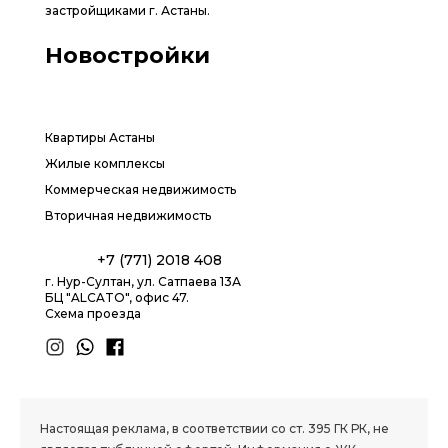
застройщиками г. Астаны.
Новостройки
Квартиры Астаны
Жилые комплексы
Коммерческая недвижимость
Вторичная недвижимость
+7 (771) 2018 408
г. Нур-Султан, ул. Сатпаева 13А
БЦ "ALCATO", офис 47.
Схема проезда
1.8 group
Настоящая реклама, в соответствии со ст. 395 ГК РК, не