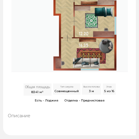
Общая площадь
Тип санузла
Высота потолка
Этаж
Совмещенный
3
м
5 из 16
83.41
м²
Есть -
Лоджия
Отделка -
Предчистовая
Описание