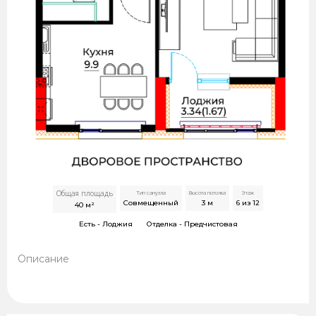
Общая площадь
Тип санузла
Высота потолка
Этаж
Совмещенный
3
м
6 из 12
40
м²
Есть -
Лоджия
Отделка -
Предчистовая
Описание