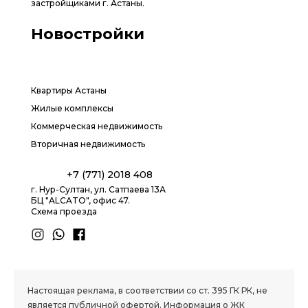
застройщиками г. Астаны.
Новостройки
Квартиры Астаны
Жилые комплексы
Коммерческая недвижимость
Вторичная недвижимость
+7 (771) 2018 408
г. Нур-Султан, ул. Сатпаева 13А
БЦ "ALCATO", офис 47.
Схема проезда
1.8 group
Настоящая реклама, в соответствии со ст. 395 ГК РК, не
является публичной офертой. Информация о ЖК