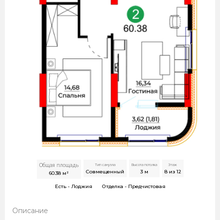
Общая площадь
Тип санузла
Высота потолка
Этаж
Совмещенный
3
м
8 из 12
60.38
м²
Есть -
Лоджия
Отделка -
Предчистовая
Описание