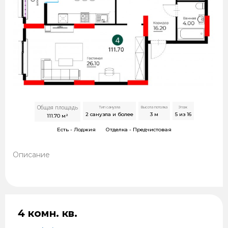
Общая площадь
Тип санузла
Высота потолка
Этаж
2 санузла и более
3
м
5 из 16
111.70
м²
Есть -
Лоджия
Отделка -
Предчистовая
Описание
4 комн. кв.