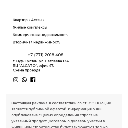
Квартиры Астаны
Жилые комплексы
Коммерческая недвижимость
Вторичная недвижимость
+7 (771) 2018 408
г. Нур-Султан, ул. Сатпаева 13А
БЦ "ALCATO", офис 47.
Схема проезда
1.8 group
Настоящая реклама, в соответствии со ст. 395 ГК РК, не
является публичной офертой. Информация о ЖК
опубликована с целью определения спроса на
указанный продукт. Договоры о долевом участии в
жилищном строительстве будут заключаться только