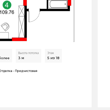
Высота потолка
Этаж
3
м
5 из 18
 более
Отделка -
Предчистовая