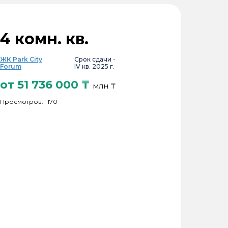
4 комн. кв.
ЖК Park City
Срок сдачи -
Forum
IV кв. 2025 г.
от
51 736 000
₸
млн ₸
Просмотров:
170