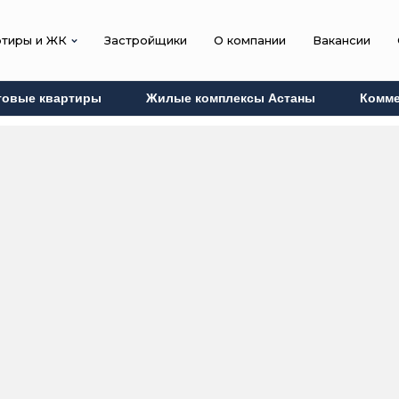
ртиры и ЖК
Застройщики
О компании
Вакансии
товые квартиры
Жилые комплексы Астаны
Комме