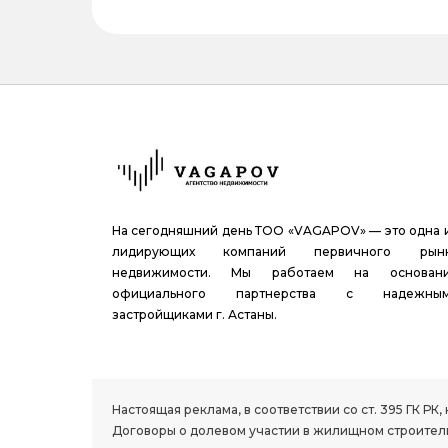
На сегодняшний день ТОО «VAGAPOV» — это одна 
лидирующих компаний первичного рын
недвижимости. Мы работаем на основан
официального партнерства с надежны
застройщиками г. Астаны.
1.8 group
Настоящая реклама, в соответствии со ст. 395 ГК 
Договоры о долевом участии в жилищном строитель