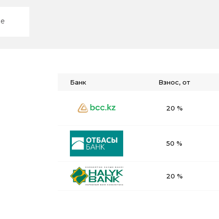
ие
Банк
Взнос, от
20 %
50 %
20 %