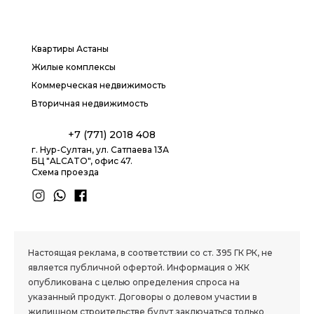
Квартиры Астаны
Жилые комплексы
Коммерческая недвижимость
Вторичная недвижимость
+7 (771) 2018 408
г. Нур-Султан, ул. Сатпаева 13А
БЦ "ALCATO", офис 47.
Схема проезда
1.8 group
Настоящая реклама, в соответствии со ст. 395 ГК РК, не
является публичной офертой. Информация о ЖК
опубликована с целью определения спроса на
указанный продукт. Договоры о долевом участии в
жилищном строительстве будут заключаться только