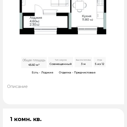
Общая площадь
Тип санузла
Высота потолка
Этаж
Совмещенный
3
м
5 из 12
45.60
м²
Есть -
Лоджия
Отделка -
Предчистовая
Описание
1 комн. кв.