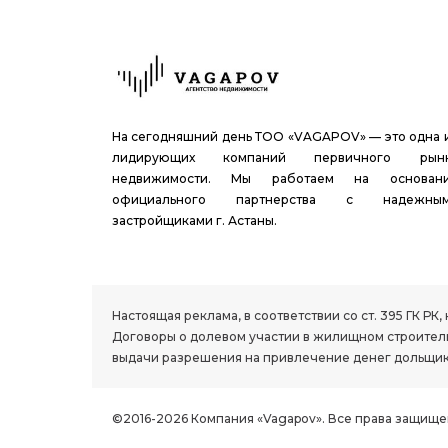
На сегодняшний день ТОО «VAGAPOV» — это одна 
лидирующих компаний первичного рын
недвижимости. Мы работаем на основан
официального партнерства с надежны
застройщиками г. Астаны.
1.8 group
Настоящая реклама, в соответствии со ст. 395 ГК 
Договоры о долевом участии в жилищном строитель
выдачи разрешения на привлечение денег дольщик
©2016-2026 Компания «Vagapov». Все права защище