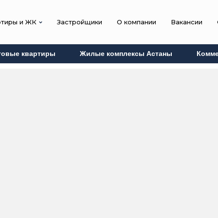
ртиры и ЖК
Застройщики
О компании
Вакансии
товые квартиры
Жилые комплексы Астаны
Комме