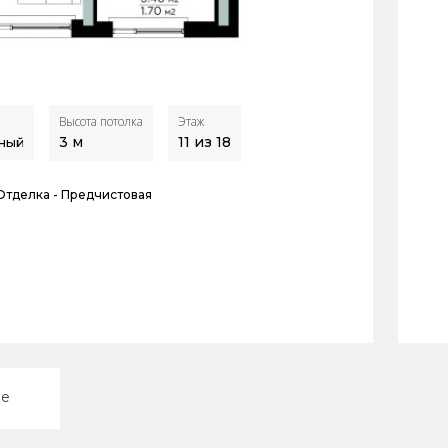
Высота потолка
Этаж
3
м
11 из 18
ный
Отделка -
Предчистовая
ие