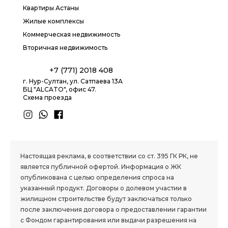
Квартиры Астаны
Жилые комплексы
Коммерческая недвижимость
Вторичная недвижимость
+7 (771) 2018 408
г. Нур-Султан, ул. Сатпаева 13А
БЦ "ALCATO", офис 47.
Схема проезда
1.8 group
Настоящая реклама, в соответствии со ст. 395 ГК РК, не
является публичной офертой. Информация о ЖК
опубликована с целью определения спроса на
указанный продукт. Договоры о долевом участии в
жилищном строительстве будут заключаться только
после заключения договора о предоставлении гарантии
с Фондом гарантирования или выдачи разрешения на