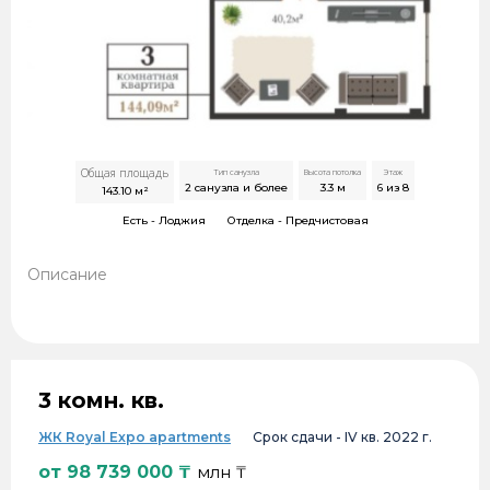
Общая площадь
Тип санузла
Высота потолка
Этаж
2 санузла и более
3.3
м
6 из 8
143.10
м²
Есть -
Лоджия
Отделка -
Предчистовая
Описание
3 комн. кв.
ЖК Royal Expo apartments
Срок сдачи -
IV кв. 2022 г.
от
98 739 000
₸
млн ₸