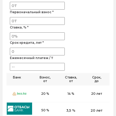
Первоначальный взнос *
Ставка, % *
Срок кредита, лет *
Ежемесячный платеж / ₸
Банк
Взнос,
Ставка,
Срок,
от
от
до
20 %
14 %
20 лет
50 %
3,5 %
20 лет