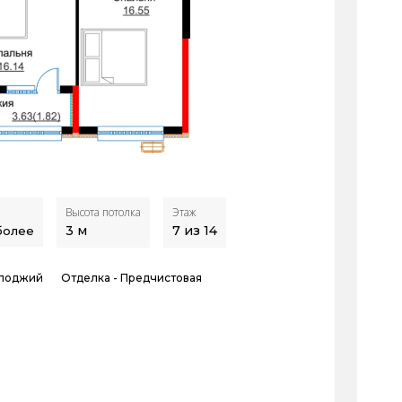
Высота потолка
Этаж
3
м
7 из 14
 более
 лоджий
Отделка -
Предчистовая