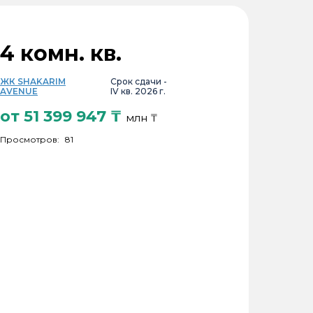
4 комн. кв.
ЖК SHAKARIM
Срок сдачи -
AVENUE
IV кв. 2026 г.
от
51 399 947
₸
млн ₸
Просмотров:
81