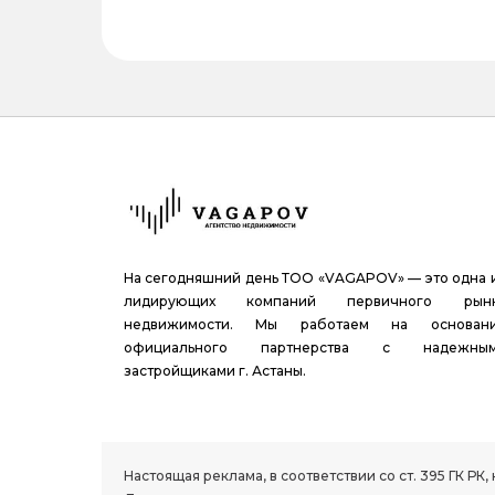
На сегодняшний день ТОО «VAGAPOV» — это одна 
лидирующих компаний первичного рын
недвижимости. Мы работаем на основан
официального партнерства с надежны
застройщиками г. Астаны.
1.8 group
Настоящая реклама, в соответствии со ст. 395 ГК 