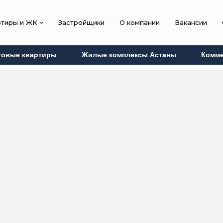
ртиры и ЖК
Застройщики
О компании
Вакансии
товые квартиры
Жилые комплексы Астаны
Комме