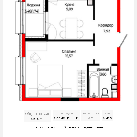
Общая площадь
Тип санузла
Высота потолка
Этаж
Совмещенный
3
м
5 из 9
58.46
м²
Есть -
Лоджия
Отделка -
Предчистовая