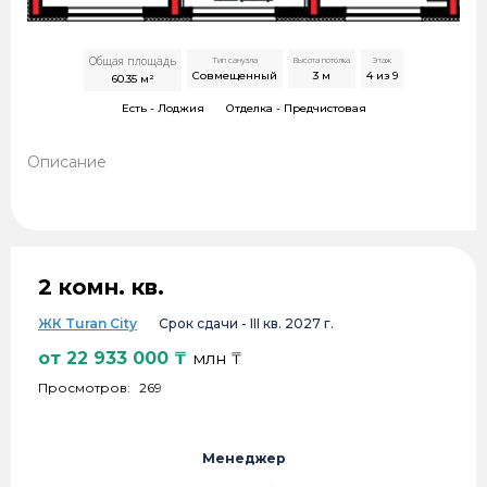
Общая площадь
Тип санузла
Высота потолка
Этаж
Совмещенный
3
м
4 из 9
60.35
м²
Есть -
Лоджия
Отделка -
Предчистовая
Описание
2 комн. кв.
ЖК Turan City
Срок сдачи -
III кв. 2027 г.
от
22 933 000
₸
млн ₸
Просмотров:
269
Менеджер