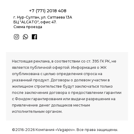
+7 (771) 2018 408
г. Нур-Султан, ул. Сатпаева 13А
БЦ "ALCATO", офис 47.
Схема проезда
1.8 group
Настоящая реклама, в соответствии со ст. 395 ГК РК, не
является публичной офертой. Информация о ЖК
опубликована с целью определения спроса на
указанный продукт. Договоры о долевом участии в
жилищном строительстве будут заключаться только
после заключения договора о предоставлении гарантии
с Фондом гарантирования или выдачи разрешения на
привлечение денег дольщиков местным
исполнительным органом.
©2016-2026 Компания «Vagapov». Все права защищены.