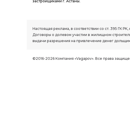
застройщиками г. Астаны.
1.8 group
Настоящая реклама, в соответствии со ст. 395 ГК 
Договоры о долевом участии в жилищном строитель
выдачи разрешения на привлечение денег дольщик
©2016-2026 Компания «Vagapov». Все права защище