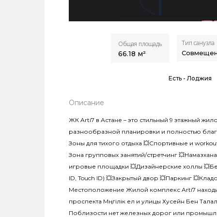
Тип санузла
Общая площадь
Совмеще
66.18
м²
Есть -
Лоджия
Описание
ЖК Arti7 в Астане – это стильный 9 этажный ж
разнообразной планировки и полностью благ
Зоны для тихого отдыха 💥Спортивные и workou
Зона групповых занятий/стретчинг 💥Намазхан
игровые площадки 💥Дизайнерские холлы 💥Бе
ID, Touch ID) 💥Закрытый двор 💥Паркинг 💥Кл
Местоположение Жилой комплекс Arti7 находи
проспекта Мәңгілік ел и улицы Хусейн Бен Талал
Поблизости нет железных дорог или промышл