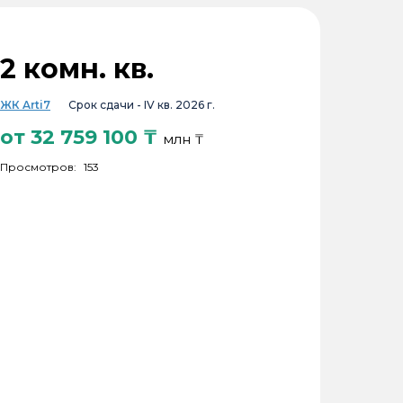
2 комн. кв.
ЖК Arti7
Срок сдачи -
IV кв. 2026 г.
от
32 759 100
₸
млн ₸
Просмотров:
153