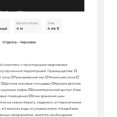
Высота потолка
Этаж
4
м
4 из 9
нный
Отделка -
Черновая
илой комплекс с просторными квартирами
оустроенной территорией. Преимущества: 💥
t зоны 💥Тренажерный зал 💥Теннисная зона 💥
а 💥Детские игровые площадки 💥Крытые детские
сшумные лифты 💥Биометрический доступ (Face
адовые помещения 💥Зона хранения шин
тся на левом берегу, недалеко от пересечения
, в 5 минутах езды от университета «Назарбаев».
енных предприятий, имеется необходимая