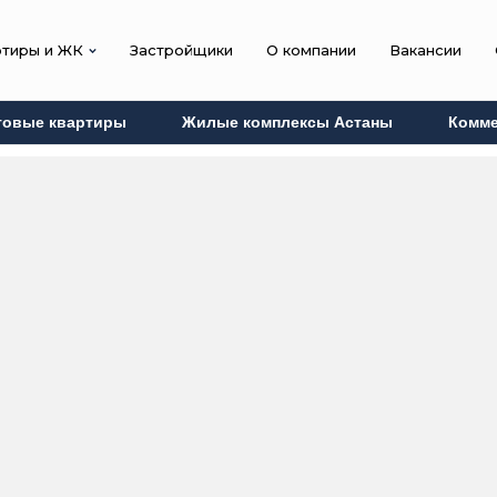
ртиры и ЖК
Застройщики
О компании
Вакансии
товые квартиры
Жилые комплексы Астаны
Комме