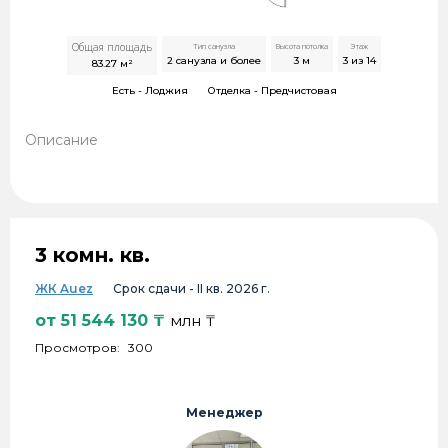
Общая площадь
Тип санузла
Высота потолка
Этаж
2 санузла и более
3
м
3 из 14
83.27
м²
Есть -
Лоджия
Отделка -
Предчистовая
Описание
3 комн. кв.
ЖК Auez
Срок сдачи -
II кв. 2026 г.
от
51 544 130
₸
млн ₸
Просмотров:
300
Менеджер