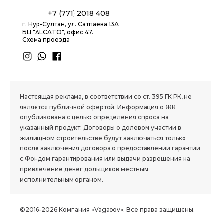
+7 (771) 2018 408
г. Нур-Султан, ул. Сатпаева 13А
БЦ "ALCATO", офис 47.
Схема проезда
1.8 group
Настоящая реклама, в соответствии со ст. 395 ГК РК, не
является публичной офертой. Информация о ЖК
опубликована с целью определения спроса на
указанный продукт. Договоры о долевом участии в
жилищном строительстве будут заключаться только
после заключения договора о предоставлении гарантии
с Фондом гарантирования или выдачи разрешения на
привлечение денег дольщиков местным
исполнительным органом.
©2016-2026 Компания «Vagapov». Все права защищены.