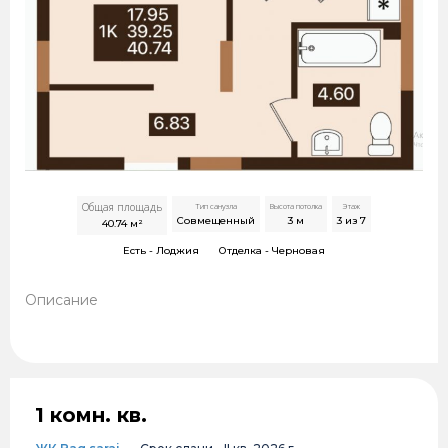
Общая площадь
Тип санузла
Высота потолка
Этаж
Совмещенный
3
м
3 из 7
40.74
м²
Есть -
Лоджия
Отделка -
Черновая
Описание
1 комн. кв.