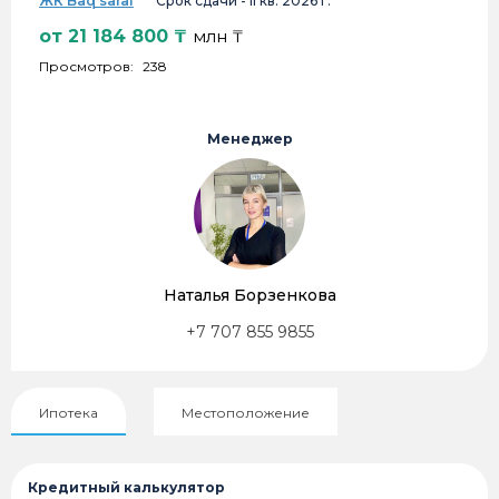
ЖК Baq saraі
Срок сдачи -
II кв. 2026 г.
от
21 184 800
₸
млн ₸
Просмотров:
238
Менеджер
Наталья Борзенкова
+7 707 855 9855
Ипотека
Местоположение
Кредитный калькулятор