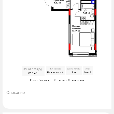
Общая площадь
Тип санузла
Высота потолка
Этаж
Раздельный
3
м
9 из 9
85.8
м²
Есть -
Лоджия
Отделка -
С ремонтом
Описание