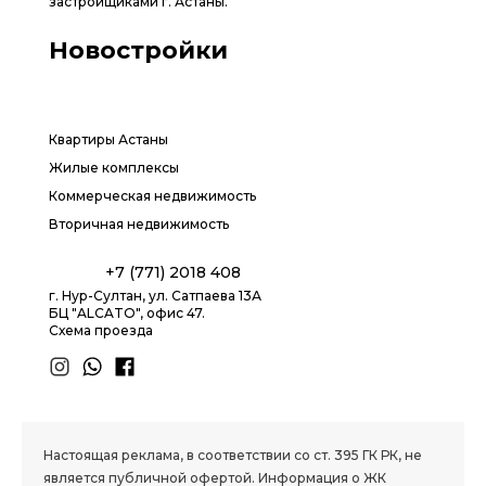
застройщиками г. Астаны.
Новостройки
Квартиры Астаны
Жилые комплексы
Коммерческая недвижимость
Вторичная недвижимость
+7 (771) 2018 408
г. Нур-Султан, ул. Сатпаева 13А
БЦ "ALCATO", офис 47.
Схема проезда
1.8 group
Настоящая реклама, в соответствии со ст. 395 ГК РК, не
является публичной офертой. Информация о ЖК