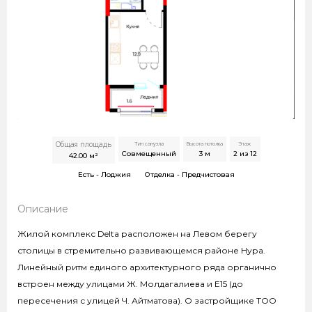
Общая площадь
Тип санузла
Высота потолка
Этаж
Совмещенный
3
м
2 из 12
42.00
м²
Есть -
Лоджия
Отделка -
Предчистовая
Описание
Жилой комплекс Delta расположен на Левом берегу
столицы в стремительно развивающемся районе Нура.
Линейный ритм единого архитектурного ряда органично
встроен между улицами Ж. Молдагалиева и Е15 (до
пересечения с улицей Ч. Айтматова). О застройщике ТОО