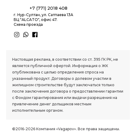
+7 (771) 2018 408
г. Нур-Султан, ул. Сатпаева 13А
БЦ "ALCATO", офис 47.
Схема проезда
1.8 group
Настоящая реклама, в соответствии со ст. 395 ГК РК, не
является публичной офертой. Информация о ЖК
опубликована с целью определения спроса на
указанный продукт. Договоры о долевом участии в
жилищном строительстве будут заключаться только
после заключения договора о предоставлении гарантии
с Фондом гарантирования или выдачи разрешения на
привлечение денег дольщиков местным
исполнительным органом.
©2016-2026 Компания «Vagapov». Все права защищены.