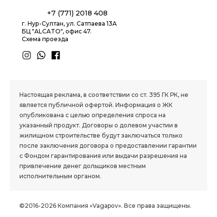
+7 (771) 2018 408
г. Нур-Султан, ул. Сатпаева 13А
БЦ "ALCATO", офис 47.
Схема проезда
1.8 group
Настоящая реклама, в соответствии со ст. 395 ГК РК, не
является публичной офертой. Информация о ЖК
опубликована с целью определения спроса на
указанный продукт. Договоры о долевом участии в
жилищном строительстве будут заключаться только
после заключения договора о предоставлении гарантии
с Фондом гарантирования или выдачи разрешения на
привлечение денег дольщиков местным
исполнительным органом.
©2016-2026 Компания «Vagapov». Все права защищены.