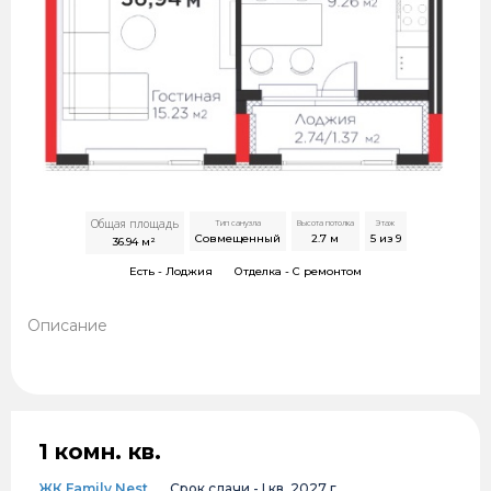
Общая площадь
Тип санузла
Высота потолка
Этаж
Совмещенный
2.7
м
5 из 9
36.94
м²
Есть -
Лоджия
Отделка -
С ремонтом
Описание
1 комн. кв.
ЖК Family Nest
Срок сдачи -
I кв. 2027 г.