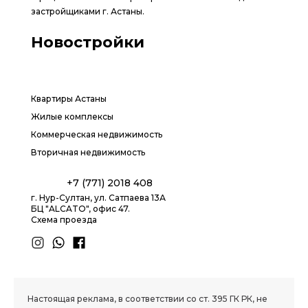
застройщиками г. Астаны.
Новостройки
Квартиры Астаны
Жилые комплексы
Коммерческая недвижимость
Вторичная недвижимость
+7 (771) 2018 408
г. Нур-Султан, ул. Сатпаева 13А
БЦ "ALCATO", офис 47.
Схема проезда
1.8 group
Настоящая реклама, в соответствии со ст. 395 ГК РК, не