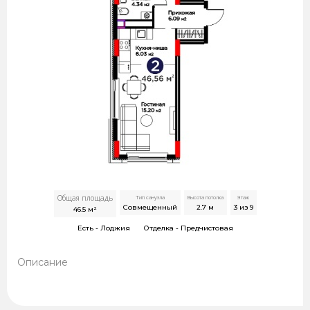
Общая площадь
Тип санузла
Высота потолка
Этаж
Совмещенный
2.7
м
3 из 9
46.5
м²
Есть -
Лоджия
Отделка -
Предчистовая
Описание