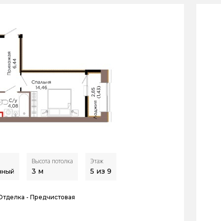
Высота потолка
Этаж
3
м
5 из 9
нный
Отделка -
Предчистовая