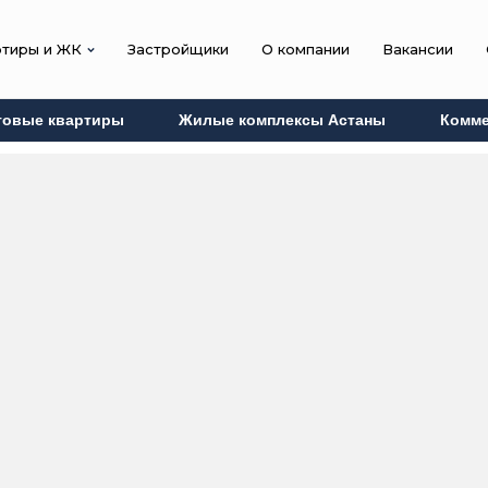
ртиры и ЖК
Застройщики
О компании
Вакансии
товые квартиры
Жилые комплексы Астаны
Комме