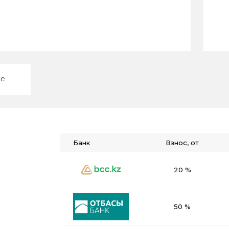
ие
Банк
Взнос, от
20 %
50 %