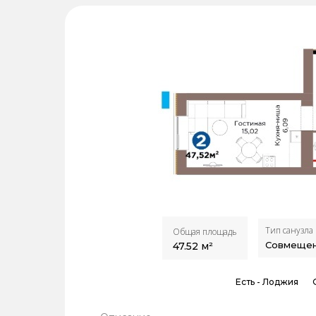
Тип санузла
Общая площадь
Совмеще
47.52
м²
Есть -
Лоджия