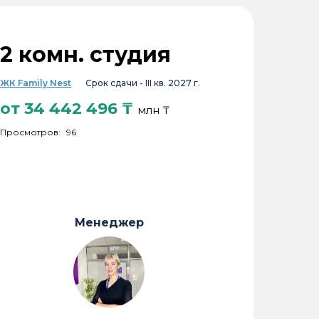
2 комн. студия
ЖК Family Nest
Срок сдачи -
III кв. 2027 г.
от
34 442 496
₸
млн ₸
Просмотров:
96
Менеджер