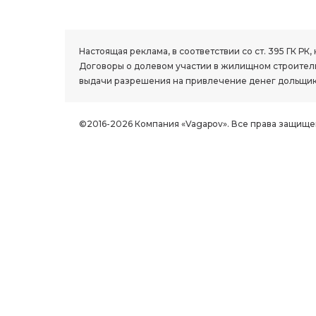
1.8 group
Настоящая реклама, в соответствии со ст. 395 ГК 
Договоры о долевом участии в жилищном строитель
выдачи разрешения на привлечение денег дольщик
©2016-2026 Компания «Vagapov». Все права защище