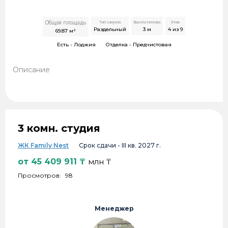
Общая площадь
Тип санузла
Высота потолка
Этаж
Раздельный
3
м
4 из 9
69.87
м²
Есть -
Лоджия
Отделка -
Предчистовая
Описание
3 комн. студия
ЖК Family Nest
Срок сдачи -
III кв. 2027 г.
от
45 409 911
₸
млн ₸
Просмотров:
98
Менеджер