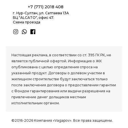
+7 (771) 2018 408
г. Нур-Султан, ул. Сатпаева 13А
БЦ "ALCATO", офис 47.
Схема проезда
1.8 group
Настоящая реклама, в соответствии со ст. 395 ГК РК, не
является публичной офертой. Информация о ЖК
опубликована с целью определения спроса на
указанный продукт. Договоры о долевом участии в
жилищном строительстве будут заключаться только
после заключения договора о предоставлении гарантии
с Фондом гарантирования или выдачи разрешения на
привлечение денег дольщиков местным
исполнительным органом.
©2016-2026 Компания «Vagapov». Все права защищены.