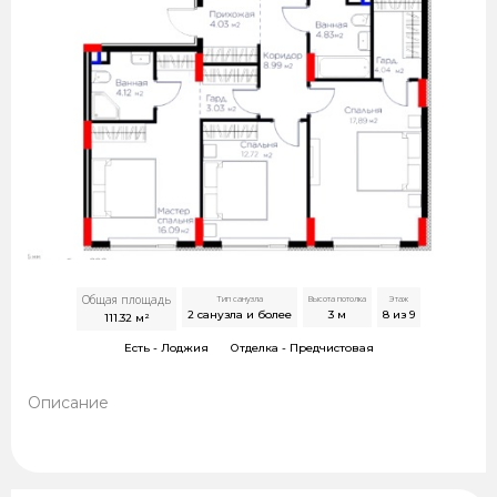
Общая площадь
Тип санузла
Высота потолка
Этаж
2 санузла и более
3
м
8 из 9
111.32
м²
Есть -
Лоджия
Отделка -
Предчистовая
Описание