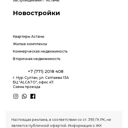
застройщиками г. Астаны.
Новостройки
Квартиры Астаны
Жилые комплексы
Коммерческая недвижимость
Вторичная недвижимость
+7 (771) 2018 408
г. Нур-Султан, ул. Сатпаева 13А
БЦ "ALCATO", офис 47.
Схема проезда
1.8 group
Настоящая реклама, в соответствии со ст. 395 ГК РК, не
является публичной офертой. Информация о ЖК