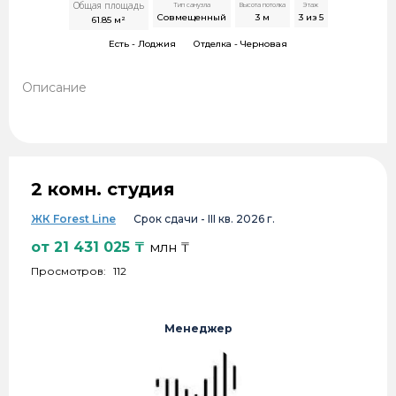
Общая площадь
Тип санузла
Высота потолка
Этаж
Совмещенный
3
м
3 из 5
61.85
м²
Есть -
Лоджия
Отделка -
Черновая
Описание
2 комн. студия
ЖК Forest Line
Срок сдачи -
III кв. 2026 г.
от
21 431 025
₸
млн ₸
Просмотров:
112
Менеджер