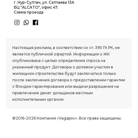
г. Нур-Султан, ул. Сатпаева 13А
БЦ "ALCATO", офис 47.
Схема проезда
1.8 group
Настоящая реклама, в соответствии со ст. 395 ГК РК, не
является публичной офертой. Информация о ЖК
опубликована с целью определения спроса на
указанный продукт. Договоры о долевом участии в
жилищном строительстве будут заключаться только
после заключения договора о предоставлении гарантии
с Фондом гарантирования или выдачи разрешения на
привлечение денег дольщиков местным
исполнительным органом.
©2016-2026 Компания «Vagapov». Все права защищены.