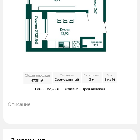
Общая площадь
Тип санузла
Высота потолка
Этаж
Совмещенный
3
м
6 из 14
67.33
м²
Есть -
Лоджия
Отделка -
Предчистовая
Описание