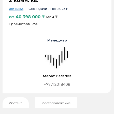
2 комн. кв.
ЖК ISMA
Срок сдачи -
II кв. 2025 г.
от
40 398 000
₸
млн ₸
Просмотров:
390
Менеджер
Марат Вагапов
+77712018408
Ипотека
Местоположение