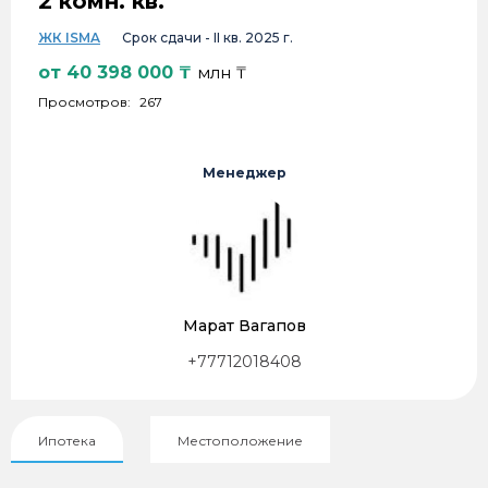
2 комн. кв.
ЖК ISMA
Срок сдачи -
II кв. 2025 г.
от
40 398 000
₸
млн ₸
Просмотров:
267
Менеджер
Марат Вагапов
+77712018408
Ипотека
Местоположение