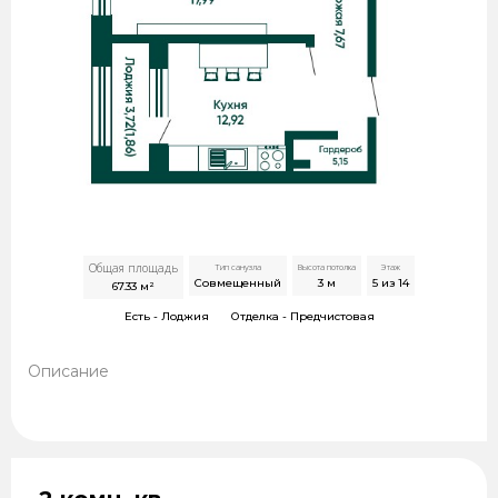
Общая площадь
Тип санузла
Высота потолка
Этаж
Совмещенный
3
м
5 из 14
67.33
м²
Есть -
Лоджия
Отделка -
Предчистовая
Описание