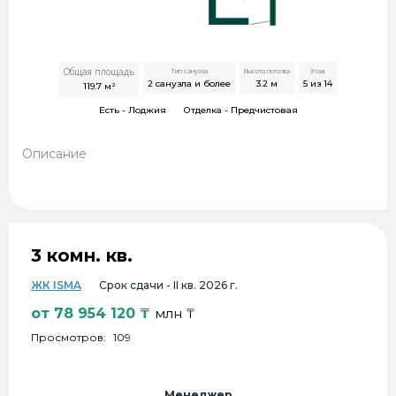
Общая площадь
Тип санузла
Высота потолка
Этаж
2 санузла и более
3.2
м
5 из 14
119.7
м²
Есть -
Лоджия
Отделка -
Предчистовая
Описание
3 комн. кв.
ЖК ISMA
Срок сдачи -
II кв. 2026 г.
от
78 954 120
₸
млн ₸
Просмотров:
109
Менеджер