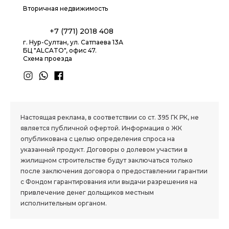
Вторичная недвижимость
+7 (771) 2018 408
г. Нур-Султан, ул. Сатпаева 13А
БЦ "ALCATO", офис 47.
Схема проезда
1.8 group
Настоящая реклама, в соответствии со ст. 395 ГК РК, не
является публичной офертой. Информация о ЖК
опубликована с целью определения спроса на
указанный продукт. Договоры о долевом участии в
жилищном строительстве будут заключаться только
после заключения договора о предоставлении гарантии
с Фондом гарантирования или выдачи разрешения на
привлечение денег дольщиков местным
исполнительным органом.