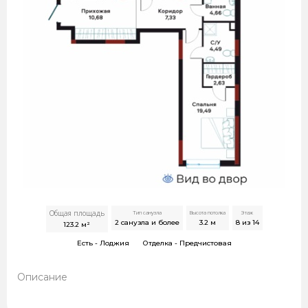
Общая площадь
Тип санузла
Высота потолка
Этаж
2 санузла и более
3.2
м
8 из 14
123.2
м²
Есть -
Лоджия
Отделка -
Предчистовая
Описание