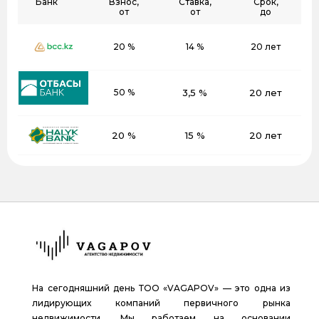
Банк
Взнос,
Ставка,
Срок,
от
от
до
20 %
14 %
20 лет
50 %
3,5 %
20 лет
20 %
15 %
20 лет
На сегодняшний день ТОО «VAGAPOV» — это одна из
лидирующих компаний первичного рынка
недвижимости. Мы работаем на основании