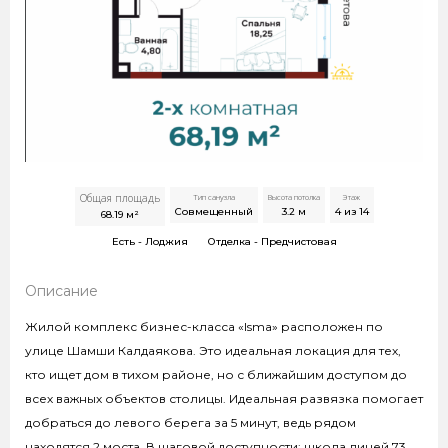
Общая площадь
Тип санузла
Высота потолка
Этаж
Совмещенный
3.2
м
4 из 14
68.19
м²
Есть -
Лоджия
Отделка -
Предчистовая
Описание
Жилой комплекс бизнес-класса «Isma» расположен по
улице Шамши Калдаякова. Это идеальная локация для тех,
кто ищет дом в тихом районе, но с ближайшим доступом до
всех важных объектов столицы. Идеальная развязка помогает
добраться до левого берега за 5 минут, ведь рядом
находятся 2 моста. В шаговой доступности: школа лицей 73,