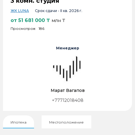
3 комн. студия
ЖК LUNA
Срок сдачи -
II кв. 2026 г.
от
51 681 000
₸
млн ₸
Просмотров:
186
Менеджер
Марат Вагапов
+77712018408
Ипотека
Местоположение