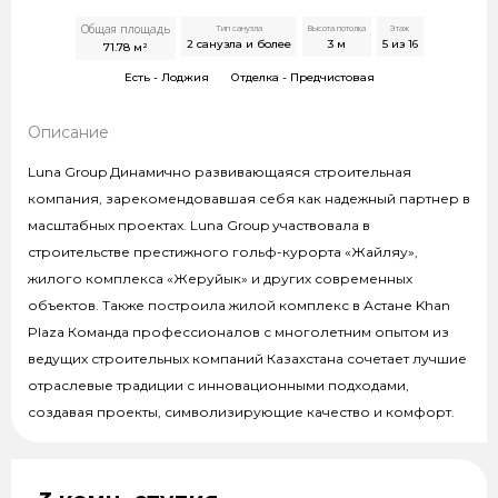
Общая площадь
Тип санузла
Высота потолка
Этаж
2 санузла и более
3
м
5 из 16
71.78
м²
Есть -
Лоджия
Отделка -
Предчистовая
Описание
Luna Group Динамично развивающаяся строительная
компания, зарекомендовавшая себя как надежный партнер в
масштабных проектах. Luna Group участвовала в
строительстве престижного гольф-курорта «Жайляу»,
жилого комплекса «Жеруйык» и других современных
объектов. Также построила жилой комплекс в Астане Khan
Plaza Команда профессионалов с многолетним опытом из
ведущих строительных компаний Казахстана сочетает лучшие
отраслевые традиции с инновационными подходами,
создавая проекты, символизирующие качество и комфорт.