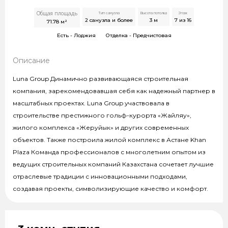
Общая площадь
Тип санузла
Высота потолка
Этаж
2 санузла и более
3
м
7 из 16
71.78
м²
Есть -
Лоджия
Отделка -
Предчистовая
Описание
Luna Group Динамично развивающаяся строительная
компания, зарекомендовавшая себя как надежный партнер в
масштабных проектах. Luna Group участвовала в
строительстве престижного гольф-курорта «Жайляу»,
жилого комплекса «Жеруйык» и других современных
объектов. Также построила жилой комплекс в Астане Khan
Plaza Команда профессионалов с многолетним опытом из
ведущих строительных компаний Казахстана сочетает лучшие
отраслевые традиции с инновационными подходами,
создавая проекты, символизирующие качество и комфорт.