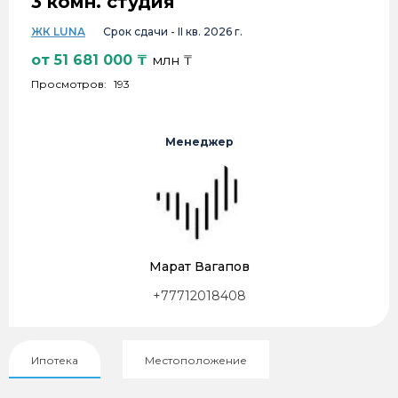
3 комн. студия
ЖК LUNA
Срок сдачи -
II кв. 2026 г.
от
51 681 000
₸
млн ₸
Просмотров:
193
Менеджер
Марат Вагапов
+77712018408
Ипотека
Местоположение