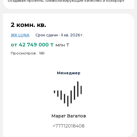
создавая проекты, символизирующие качество и комфорт.
2 комн. кв.
ЖК LUNA
Срок сдачи -
II кв. 2026 г.
от
42 749 000
₸
млн ₸
Просмотров:
169
Менеджер
Марат Вагапов
+77712018408