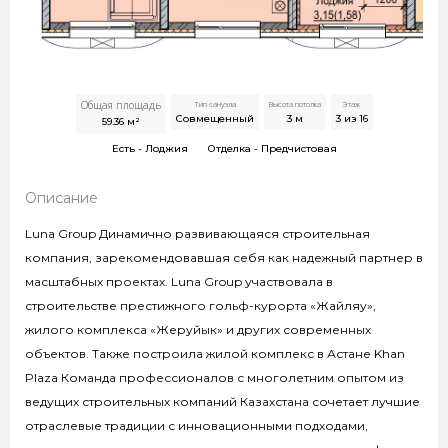
Общая площадь
Тип санузла
Высота потолка
Этаж
Совмещенный
3
м
3 из 16
59.36
м²
Есть -
Лоджия
Отделка -
Предчистовая
Описание
Luna Group Динамично развивающаяся строительная
компания, зарекомендовавшая себя как надежный партнер в
масштабных проектах. Luna Group участвовала в
строительстве престижного гольф-курорта «Жайляу»,
жилого комплекса «Жеруйык» и других современных
объектов. Также построила жилой комплекс в Астане Khan
Plaza Команда профессионалов с многолетним опытом из
ведущих строительных компаний Казахстана сочетает лучшие
отраслевые традиции с инновационными подходами,