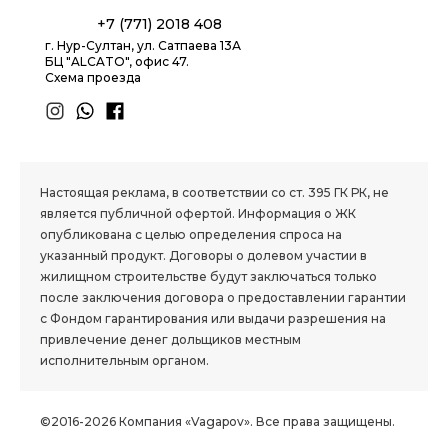
+7 (771) 2018 408
г. Нур-Султан, ул. Сатпаева 13А
БЦ "ALCATO", офис 47.
Схема проезда
1.8 group
Настоящая реклама, в соответствии со ст. 395 ГК РК, не
является публичной офертой. Информация о ЖК
опубликована с целью определения спроса на
указанный продукт. Договоры о долевом участии в
жилищном строительстве будут заключаться только
после заключения договора о предоставлении гарантии
с Фондом гарантирования или выдачи разрешения на
привлечение денег дольщиков местным
исполнительным органом.
©2016-2026 Компания «Vagapov». Все права защищены.