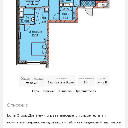
Общая площадь
Тип санузла
Высота потолка
Этаж
2 санузла и более
3
м
4 из 16
71.78
м²
Есть -
Лоджия
Отделка -
Предчистовая
Описание
Luna Group Динамично развивающаяся строительная
компания, зарекомендовавшая себя как надежный партнер в