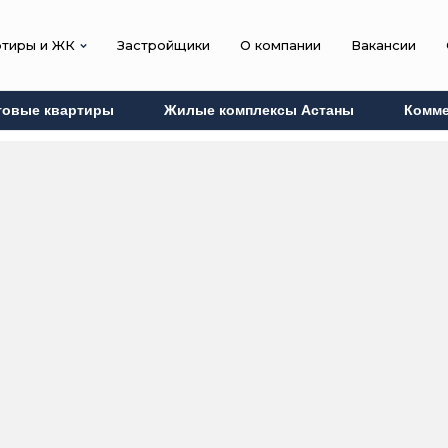
ртиры и ЖК
Застройщики
О компании
Вакансии
товые квартиры
Жилые комплексы Астаны
Комме