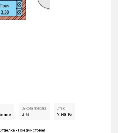
Высота потолка
Этаж
3
м
7 из 16
 более
Отделка -
Предчистовая