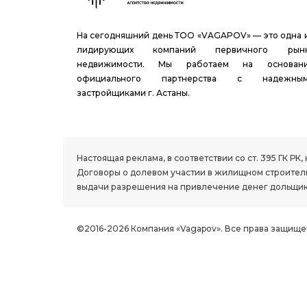
На сегодняшний день ТОО «VAGAPOV» — это одна 
лидирующих компаний первичного рын
недвижимости. Мы работаем на основан
официального партнерства с надежны
застройщиками г. Астаны.
1.8 group
Настоящая реклама, в соответствии со ст. 395 ГК 
Договоры о долевом участии в жилищном строитель
выдачи разрешения на привлечение денег дольщик
©2016-2026 Компания «Vagapov». Все права защище