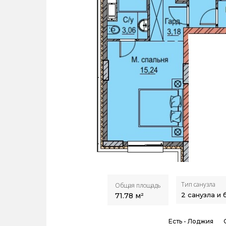
Тип санузла
Общая площадь
2 санузла и
71.78
м²
Есть -
Лоджия