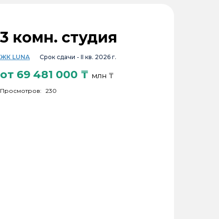
3 комн. студия
ЖК LUNA
Срок сдачи -
II кв. 2026 г.
от
69 481 000
₸
млн ₸
Просмотров:
230