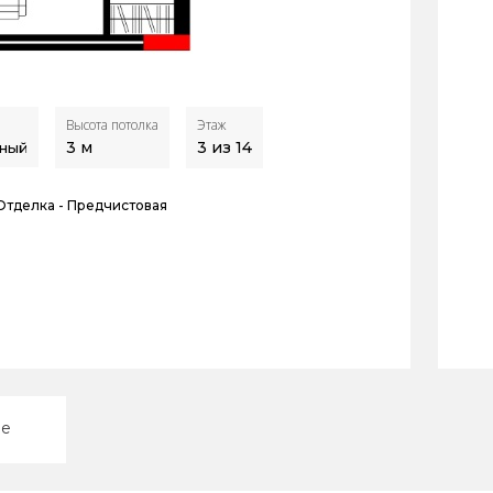
Высота потолка
Этаж
3
м
3 из 14
ный
Отделка -
Предчистовая
ие