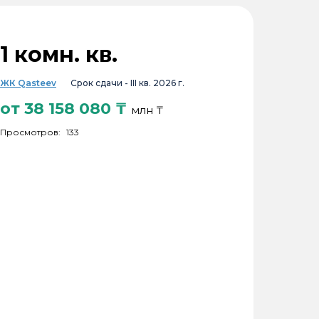
1 комн. кв.
ЖК Qasteev
Срок сдачи -
III кв. 2026 г.
от
38 158 080
₸
млн ₸
Просмотров:
133