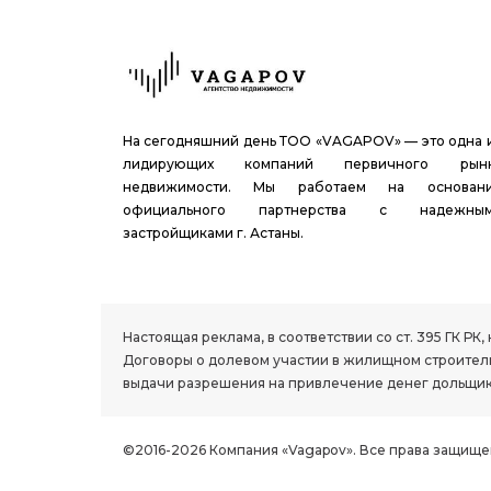
На сегодняшний день ТОО «VAGAPOV» — это одна 
лидирующих компаний первичного рын
недвижимости. Мы работаем на основан
официального партнерства с надежны
застройщиками г. Астаны.
1.8 group
Настоящая реклама, в соответствии со ст. 395 ГК 
Договоры о долевом участии в жилищном строитель
выдачи разрешения на привлечение денег дольщик
©2016-2026 Компания «Vagapov». Все права защище