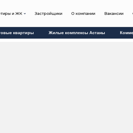
ртиры и ЖК
Застройщики
О компании
Вакансии
товые квартиры
Жилые комплексы Астаны
Комме