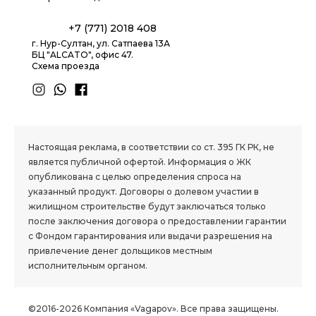
+7 (771) 2018 408
г. Нур-Султан, ул. Сатпаева 13А
БЦ "ALCATO", офис 47.
Схема проезда
1.8 group
Настоящая реклама, в соответствии со ст. 395 ГК РК, не
является публичной офертой. Информация о ЖК
опубликована с целью определения спроса на
указанный продукт. Договоры о долевом участии в
жилищном строительстве будут заключаться только
после заключения договора о предоставлении гарантии
с Фондом гарантирования или выдачи разрешения на
привлечение денег дольщиков местным
исполнительным органом.
©2016-2026 Компания «Vagapov». Все права защищены.