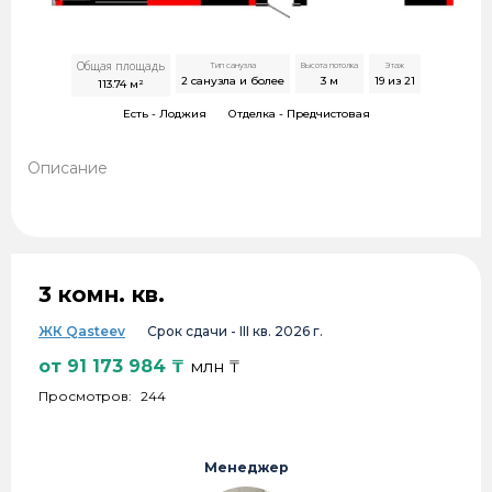
Общая площадь
Тип санузла
Высота потолка
Этаж
2 санузла и более
3
м
19 из 21
113.74
м²
Есть -
Лоджия
Отделка -
Предчистовая
Описание
3 комн. кв.
ЖК Qasteev
Срок сдачи -
III кв. 2026 г.
от
91 173 984
₸
млн ₸
Просмотров:
244
Менеджер