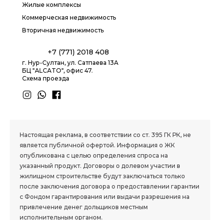
Жилые комплексы
Коммерческая недвижимость
Вторичная недвижимость
+7 (771) 2018 408
г. Нур-Султан, ул. Сатпаева 13А
БЦ "ALCATO", офис 47.
Схема проезда
1.8 group
Настоящая реклама, в соответствии со ст. 395 ГК РК, не
является публичной офертой. Информация о ЖК
опубликована с целью определения спроса на
указанный продукт. Договоры о долевом участии в
жилищном строительстве будут заключаться только
после заключения договора о предоставлении гарантии
с Фондом гарантирования или выдачи разрешения на
привлечение денег дольщиков местным
исполнительным органом.