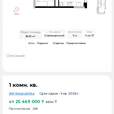
Общая площадь
Тип санузла
Высота потолка
Этаж
Совмещенный
3
м
4 из 17
38.30
м²
Есть -
Лоджия
Отделка -
Предчистовая
Описание
1 комн. кв.
ЖК Respublika
Срок сдачи -
II кв. 2026 г.
от
25 469 000
₸
млн ₸
Просмотров:
265