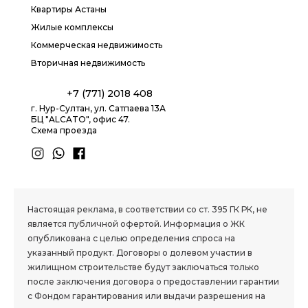
Квартиры Астаны
Жилые комплексы
Коммерческая недвижимость
Вторичная недвижимость
+7 (771) 2018 408
г. Нур-Султан, ул. Сатпаева 13А
БЦ "ALCATO", офис 47.
Схема проезда
1.8 group
Настоящая реклама, в соответствии со ст. 395 ГК РК, не
является публичной офертой. Информация о ЖК
опубликована с целью определения спроса на
указанный продукт. Договоры о долевом участии в
жилищном строительстве будут заключаться только
после заключения договора о предоставлении гарантии
с Фондом гарантирования или выдачи разрешения на