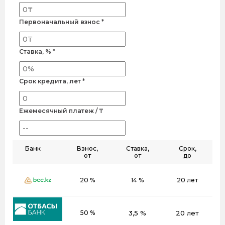
Первоначальный взнос *
Ставка, % *
Срок кредита, лет *
Ежемесячный платеж / ₸
Банк
Взнос,
Ставка,
Срок,
от
от
до
20 %
14 %
20 лет
50 %
3,5 %
20 лет