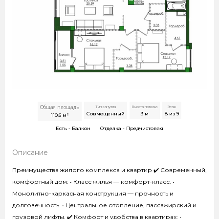
Общая площадь
Тип санузла
Высота потолка
Этаж
Совмещенный
3
м
8 из 9
110.6
м²
Есть -
Балкон
Отделка -
Предчистовая
Описание
Преимущества жилого комплекса и квартир ✔️ Современный,
комфортный дом: • Класс жилья — комфорт-класс. •
Монолитно-каркасная конструкция — прочность и
долговечность. • Центральное отопление, пассажирский и
грузовой лифты. ✔️ Комфорт и удобства в квартирах: •