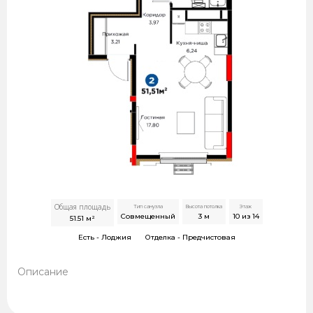
Общая площадь
Тип санузла
Высота потолка
Этаж
Совмещенный
3
м
10 из 14
51.51
м²
Есть -
Лоджия
Отделка -
Предчистовая
Описание