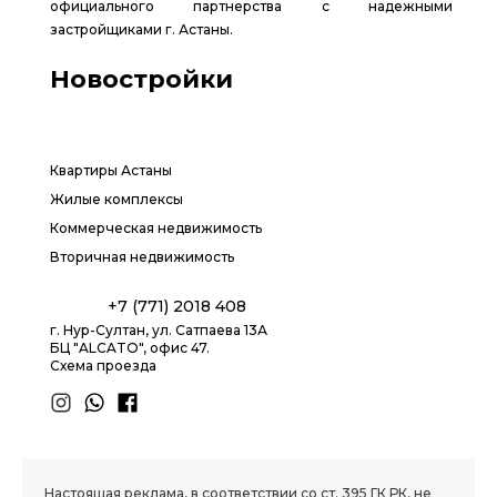
официального партнерства с надежными
застройщиками г. Астаны.
Новостройки
Квартиры Астаны
Жилые комплексы
Коммерческая недвижимость
Вторичная недвижимость
+7 (771) 2018 408
г. Нур-Султан, ул. Сатпаева 13А
БЦ "ALCATO", офис 47.
Схема проезда
1.8 group
Настоящая реклама, в соответствии со ст. 395 ГК РК, не