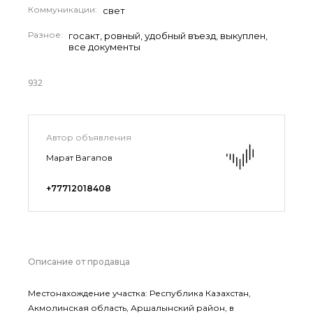
Коммуникации:
свет
Разное:
госакт, ровный, удобный въезд, выкуплен,
все документы
932
Автор объявления
Марат Вагапов
+77712018408
Описание от продавца
Местонахождение участка: Республика Казахстан,
Акмолинская область, Аршалынский район, в