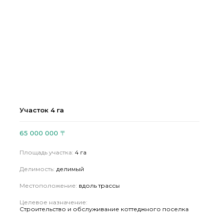
Участок
4
га
65 000 000
〒
Площадь участка:
4
га
Делимость:
делимый
Местоположение:
вдоль трассы
Целевое назначение:
Строительство и обслуживание коттеджного поселка