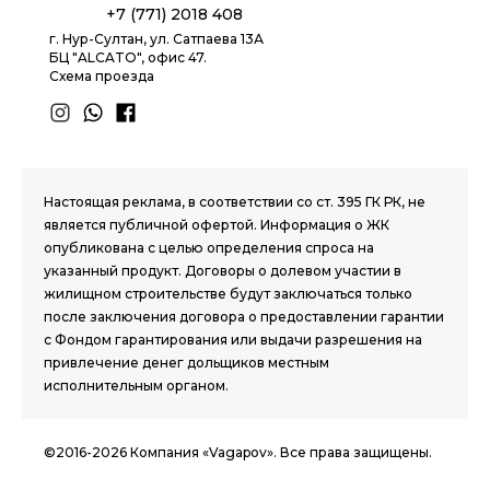
+7 (771) 2018 408
г. Нур-Султан, ул. Сатпаева 13А
БЦ "ALCATO", офис 47.
Схема проезда
1.8 group
Настоящая реклама, в соответствии со ст. 395 ГК РК, не
является публичной офертой. Информация о ЖК
опубликована с целью определения спроса на
указанный продукт. Договоры о долевом участии в
жилищном строительстве будут заключаться только
после заключения договора о предоставлении гарантии
с Фондом гарантирования или выдачи разрешения на
привлечение денег дольщиков местным
исполнительным органом.
©2016-2026 Компания «Vagapov». Все права защищены.