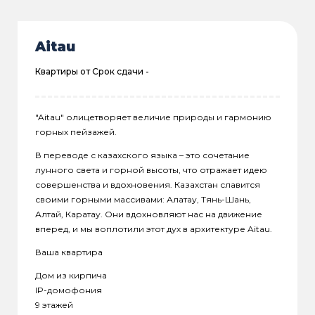
Aitau
Квартиры от
Срок сдачи -
"Aitau" олицетворяет величие природы и гармонию
горных пейзажей.
В переводе с казахского языка – это сочетание
лунного света и горной высоты, что отражает идею
совершенства и вдохновения. Казахстан славится
своими горными массивами: Алатау, Тянь-Шань,
Алтай, Каратау. Они вдохновляют нас на движение
вперед, и мы воплотили этот дух в архитектуре Aitau.
Ваша квартира
Дом из кирпича
IP-домофония
9 этажей