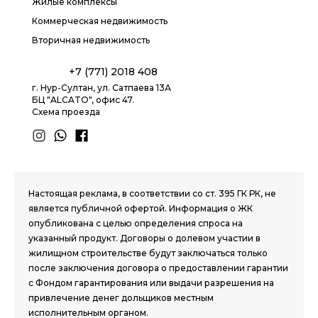
Жилые комплексы
Коммерческая недвижимость
Вторичная недвижимость
+7 (771) 2018 408
г. Нур-Султан, ул. Сатпаева 13А
БЦ "ALCATO", офис 47.
Схема проезда
1.8 group
Настоящая реклама, в соответствии со ст. 395 ГК РК, не
является публичной офертой. Информация о ЖК
опубликована с целью определения спроса на
указанный продукт. Договоры о долевом участии в
жилищном строительстве будут заключаться только
после заключения договора о предоставлении гарантии
с Фондом гарантирования или выдачи разрешения на
привлечение денег дольщиков местным
исполнительным органом.